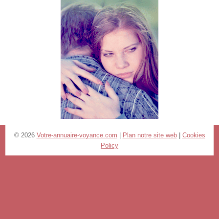
© 2026
Votre-annuaire-voyance.com
|
Plan notre site web
|
Cookies
Policy