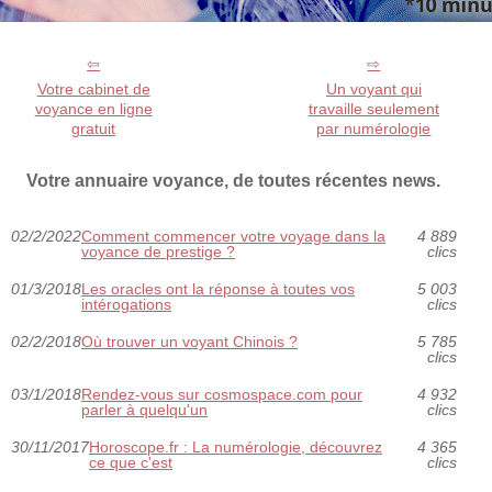
Votre cabinet de
Un voyant qui
voyance en ligne
travaille seulement
gratuit
par numérologie
Votre annuaire voyance, de toutes récentes news.
02/2/2022
Comment commencer votre voyage dans la
4 889
voyance de prestige ?
clics
01/3/2018
Les oracles ont la réponse à toutes vos
5 003
intérogations
clics
02/2/2018
Où trouver un voyant Chinois ?
5 785
clics
03/1/2018
Rendez-vous sur cosmospace.com pour
4 932
parler à quelqu'un
clics
30/11/2017
Horoscope.fr : La numérologie, découvrez
4 365
ce que c'est
clics