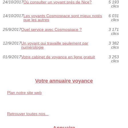
24/10/2017
Où consulter un voyant prés de Nice?
5 193
clics
14/10/2017
Les voyants Cosmospace sont mieux notés
6 031
que les autres
clics
25/9/2017
Quel service avec Cosmospace ?
3 171
clics
12/9/2017
Un voyant qui travaille seulement par
3 382
numérologie
clics
01/9/2017
Votre cabinet de voyance en ligne gratuit
3 253
clics
Votre annuaire voyance
Plan notre site web
Retrouver toutes nos...