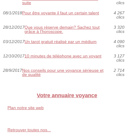
suite
clics
08/1/2018
Pour être voyante il faut un certain talent
4 267
clics
28/12/2017
Que vous réserve demain? Sachez tout
3 320
grâce à l'horoscope.
clics
03/12/2017
Un tarot gratuit réalisé par un médium
4 090
clics
12/10/2017
10 minutes de téléphone avec un voyant
3 127
clics
28/9/2017
Nos conseils pour une voyance sérieuse et
2 714
de qualité
clics
Votre annuaire voyance
Plan notre site web
Retrouver toutes nos...