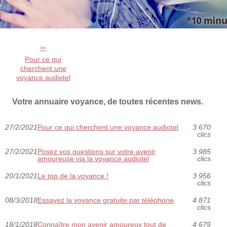
Pour ce qui
cherchent une
voyance audiotel
Votre annuaire voyance, de toutes récentes news.
27/2/2021
Pour ce qui cherchent une voyance audiotel
3 670
clics
27/2/2021
Posez vos questions sur votre avenir
3 985
amoureuse via la voyance audiotel
clics
20/1/2021
Le top de la voyance !
3 956
clics
08/3/2018
Essayez la voyance gratuite par téléphone
4 871
clics
18/1/2018
Connaître mon avenir amoureux tout de
4 679