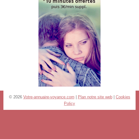
© 2026
Votre-annuaire-voyance.com
|
Plan notre site web
|
Cookies
Policy