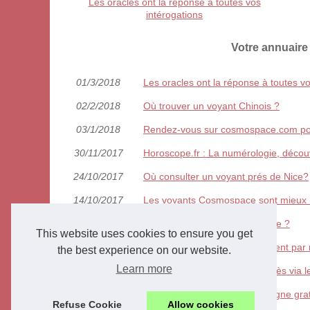
Les oracles ont la réponse à toutes vos
intérogations
Votre annuaire
01/3/2018
Les oracles ont la réponse à toutes vo
02/2/2018
Où trouver un voyant Chinois ?
03/1/2018
Rendez-vous sur cosmospace.com pou
30/11/2017
Horoscope.fr : La numérologie, décou
24/10/2017
Où consulter un voyant prés de Nice?
14/10/2017
Les voyants Cosmospace sont mieux n
25/9/2017
Quel service avec Cosmospace ?
This website uses cookies to ensure you get
12/9/2017
Un voyant qui travaille seulement par
the best experience on our website.
Learn more
03/9/2017
Les secrets de vos futurs succès via l
01/9/2017
Votre cabinet de voyance en ligne grat
Refuse Cookie
Allow cookies