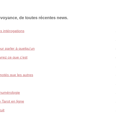
 voyance, de toutes récentes news.
s intérogations
r parler à quelqu'un
vrez ce que c'est
otés que les autres
 numérologie
e Tarot en ligne
uit