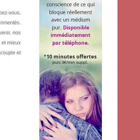
mpez-vous,
rimentés.
venir, nos
s et mieux
 couple et